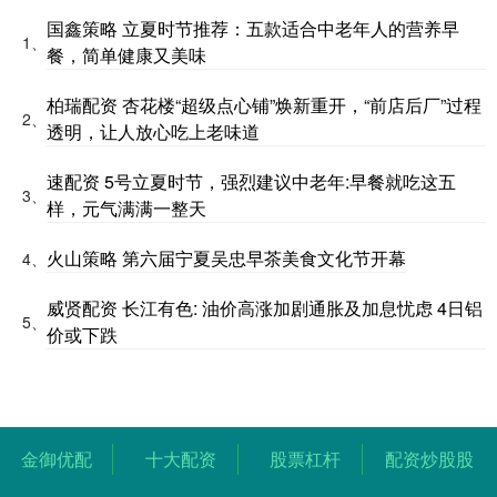
国鑫策略 立夏时节推荐：五款适合中老年人的营养早
1、
餐，简单健康又美味
柏瑞配资 杏花楼“超级点心铺”焕新重开，“前店后厂”过程
2、
透明，让人放心吃上老味道
速配资 5号立夏时节，强烈建议中老年:早餐就吃这五
3、
样，元气满满一整天
火山策略 第六届宁夏吴忠早茶美食文化节开幕
4、
威贤配资 长江有色: 油价高涨加剧通胀及加息忧虑 4日铝
5、
价或下跌
金御优配
十大配资
股票杠杆
配资炒股股