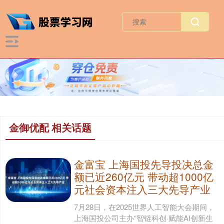
金御优配 相关话题
金富宝 上海国投先导投决总金
额已近260亿元 带动超1000亿
元社会资本注入三大先导产业
7月28日，在2025世界人工智能大会期间，
上海国投公司主办“智链科创·赋能AI创新生