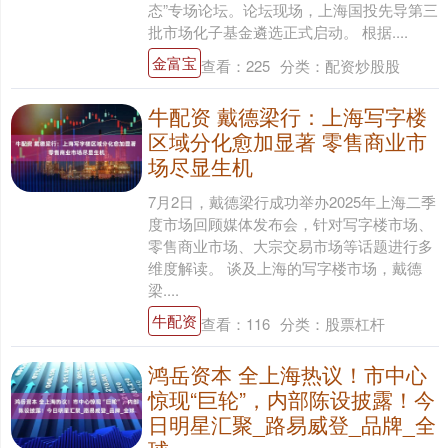
态”专场论坛。论坛现场，上海国投先导第三
批市场化子基金遴选正式启动。 根据....
金富宝
查看：
225
分类：
配资炒股股
牛配资 戴德梁行：上海写字楼
区域分化愈加显著 零售商业市
场尽显生机
7月2日，戴德梁行成功举办2025年上海二季
度市场回顾媒体发布会，针对写字楼市场、
零售商业市场、大宗交易市场等话题进行多
维度解读。 谈及上海的写字楼市场，戴德
梁....
牛配资
查看：
116
分类：
股票杠杆
鸿岳资本 全上海热议！市中心
惊现“巨轮”，内部陈设披露！今
日明星汇聚_路易威登_品牌_全