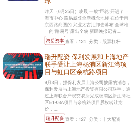
球
昨天（6月25日）凌晨 一艘“巨轮”开进了上
海市中心 路易威登全新概念地标 在位于南
京西路商圈的 兴业太古汇卸去幕布 全球唯
一的“路易号”露出全貌 新民晚报记者....
鸿岳资本
查看：
124
分类：
股票杠杆
瑞升配资 保利发展和上海地产
联手受让上海杨浦区新江湾项
目与虹口区余杭路项目
9月3日，据保利发展上海公司披露的消息，
保利发展与上海地产投资有限公司联手，通
过上海联合产权交易所完成杨浦区新江湾社
区E1-08A项目与余杭路项目股权转让竞
价，....
瑞升配资
查看：
127
分类：
十大配资