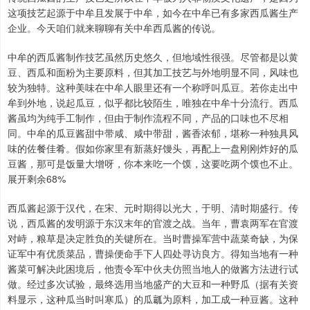
这项技艺起源于中牟且发展于中牟，如今在中牟已有多家西瓜酱生产
企业。今天咱们就来聊聊有关中牟西瓜酱的传说。
中牟的西瓜酱制作技艺虽然历史悠久，但地域性很强。尽管都是以黄
豆、西瓜和面粉为主要原料，但其加工技艺与外地明显不同，风味也
较为独特。这种美味在中牟人眼里还有一个称呼叫瓜豆。若你走出中
牟到外地，说起瓜豆，似乎都比较陌生，唯独在中牟十分流行。西瓜
酱虽均为纯手工制作，但由于制作流程不同，产品的口味也不尽相
同。中牟的瓜豆酱甜中带咸、咸中带甜，酱香浓郁，堪称一种独具风
味的佐餐佳肴。假如你家里有新蒸好馒头，再配上一盘刚刚炸好的瓜
豆酱，那可是饭量大增呀，你本来吃一个馍，这要吃两个馍也不止。
展开剩余68%
西瓜酱起源于汉代，在宋、元时期得以光大，于明、清时期盛行。传
说，西瓜酱的发明源于东汉末年的官渡之战。当年，曹袁两军在官渡
对峙，粮草是决定胜负的关键所在。当时曹操军营中蔬菜奇缺，为保
证军中有优质菜品，曹操便命手下人四处寻访良方。得知当地有一种
酱菜可解决此困境后，他责令军中伙夫仿照当地人的做酱方法进行试
做。经过多次试验，最终选用当地盛产的大豆和一种野瓜（据有关资
料显示，这种瓜当时叫寒瓜）的瓜瓤为原料，加工成一种豆酱。这种