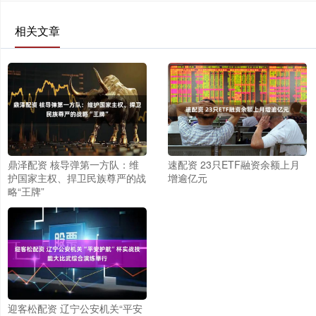
相关文章
鼎泽配资 核导弹第一方队：维
速配资 23只ETF融资余额上月
护国家主权、捍卫民族尊严的战
增逾亿元
略“王牌”
迎客松配资 辽宁公安机关“平安