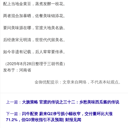
配上当地金黄豆，蒸煮发酵一枝花。
两者混合加暴晒，佐餐美味锦添花。
要问美味源在哪，官渡大地美名扬。
后经唐宋元明清，世世代代留美名。
如今非遗有记载，后人辈辈要传承。
（2025年8月28日整理于三胡书斋）
发布于：河南省
金御优配提示：文章来自网络，不代表本站观点。
上一篇：
大旗策略 官渡的传说之三十二：乡愁美味西瓜酱的传说
下一篇：
闪牛配资 蔚来Q2净亏损小幅收窄，交付量环比大涨
71.2%，但Q3营收指引不及预期| 财报见闻