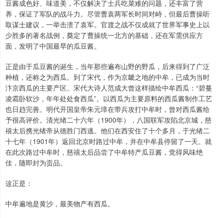
豆酱成色好、味道美，不仅解决了士兵吃菜难的问题，还丰富了营
养，保证了军队的战斗力。尽管曹袁两军长时间对峙，但最后曹操听
取谋士建议，一举击溃了袁军。官渡之战不仅成就了世界军事史上以
少胜多的著名战例，奠定了曹操统一北方的基础，还在军需供应方
面，发明了中国最早的瓜豆酱。
正是由于瓜豆酱的诞生，当年那些遍布山野的野瓜，后来得到了广泛
种植，还称之为西瓜。到了宋代，作为京畿之地的中牟，已成为当时
汴京西瓜的主要产区。宋代大诗人范成大曾这样描绘中牟西瓜：“碧蔓
凌霜卧软沙，年年处处食西瓜”。以西瓜为主要原料的西瓜酱制作工艺
也日趋完善。明代开国皇帝朱元璋在带兵攻打中牟时，曾对西瓜酱给
予很高评价。清光绪二十六年（1900年），八国联军攻陷北京城，慈
禧太后携光绪帝从德胜门西逃。他们在西安住了十个多月，于光绪二
十七年（1901年）返回北京时路过中牟，并在中牟县停留了一天。就
在此次路过中牟时，慈禧太后品尝了中牟特产瓜豆酱，觉得风味绝
佳，随即封为贡品。
这正是：
中牟遍地是黄沙，最美物产有西瓜。