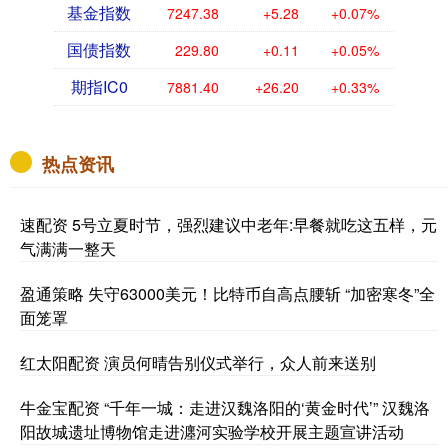
基金指数
7247.38
+5.28
+0.07%
国债指数
229.80
+0.11
+0.05%
期指IC0
7881.40
+26.20
+0.33%
热点资讯
速配资 5号立夏时节，强烈建议中老年:早餐就吃这五样，元
气满满一整天
盈通策略 失守63000美元！比特币自高点腰斩 “加密寒冬”全
面笼罩
红太阳配资 演员何晴告别仪式举行，众人前来送别
牛金宝配资 “千年一城：走进汉魏洛阳的‘黄金时代’” 汉魏洛
阳故城遗址博物馆走进瀍河实验学校开展主题宣讲活动