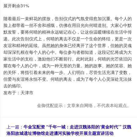
展开剩余31%
随着最后一束鲜花的摆放，告别仪式的气氛变得愈加沉重。每个人的
脸上都带着一丝不舍和感慨，仿佛在用目光向何晴道别。大家心中默
默发誓，要将何晴的精神永远铭记在心，让这份温暖继续在生活中传
递。此次告别仪式上，何晴的离去不仅是一个生命的终结，更是一次
友谊和精神的延续。虽然她的身体已经离开了这个世界，但她的灵魂
却深深扎根在每个人的心中。每位参与者都知道，这段记忆将成为大
家生活中的支柱，激励他们不断前行。此时此刻，何晴的光芒依旧闪
耀在每个人的心中，成为一种无形的力量。她的故事、她的笑容、她
的关怀，将指引着未来的每一步。人们明白，尽管生活充满了变数，
但爱与友谊将永恒不变。何晴的离去，成为了每个人心灵深处无法抹
去的烙印。
发布于：天津市
金御优配提示：文章来自网络，不代表本站观点。
上一篇：
牛金宝配资 “千年一城：走进汉魏洛阳的‘黄金时代’” 汉魏
洛阳故城遗址博物馆走进瀍河实验学校开展主题宣讲活动