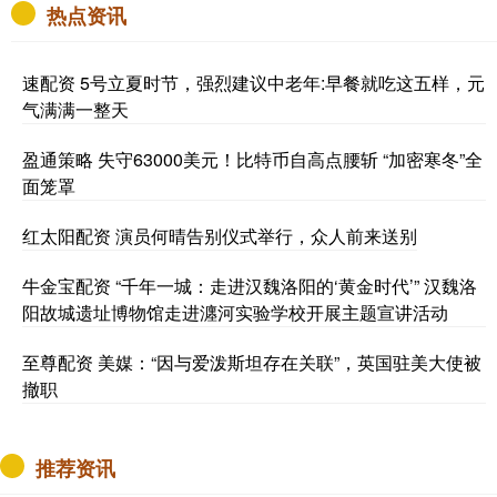
热点资讯
速配资 5号立夏时节，强烈建议中老年:早餐就吃这五样，元
气满满一整天
盈通策略 失守63000美元！比特币自高点腰斩 “加密寒冬”全
面笼罩
红太阳配资 演员何晴告别仪式举行，众人前来送别
牛金宝配资 “千年一城：走进汉魏洛阳的‘黄金时代’” 汉魏洛
阳故城遗址博物馆走进瀍河实验学校开展主题宣讲活动
至尊配资 美媒：“因与爱泼斯坦存在关联”，英国驻美大使被
撤职
推荐资讯