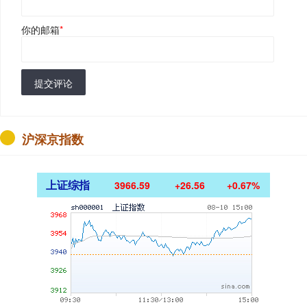
你的邮箱
*
提交评论
沪深京指数
上证综指
3966.59
+26.56
+0.67%