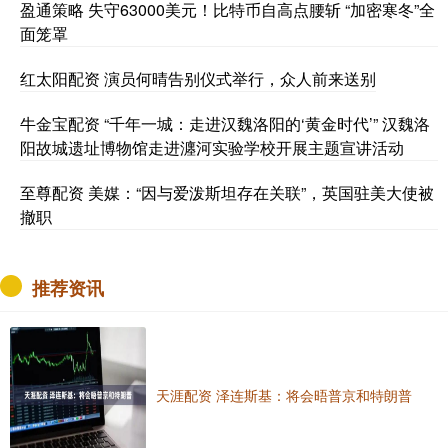
盈通策略 失守63000美元！比特币自高点腰斩 “加密寒冬”全
面笼罩
红太阳配资 演员何晴告别仪式举行，众人前来送别
牛金宝配资 “千年一城：走进汉魏洛阳的‘黄金时代’” 汉魏洛
阳故城遗址博物馆走进瀍河实验学校开展主题宣讲活动
至尊配资 美媒：“因与爱泼斯坦存在关联”，英国驻美大使被
撤职
推荐资讯
天涯配资 泽连斯基：将会晤普京和特朗普