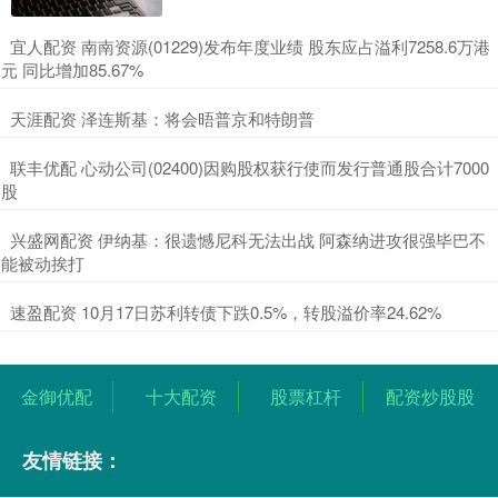
​宜人配资 南南资源(01229)发布年度业绩 股东应占溢利7258.6万港
元 同比增加85.67%
​天涯配资 泽连斯基：将会晤普京和特朗普
​联丰优配 心动公司(02400)因购股权获行使而发行普通股合计7000
股
​兴盛网配资 伊纳基：很遗憾尼科无法出战 阿森纳进攻很强毕巴不
能被动挨打
​速盈配资 10月17日苏利转债下跌0.5%，转股溢价率24.62%
金御优配
十大配资
股票杠杆
配资炒股股
友情链接：