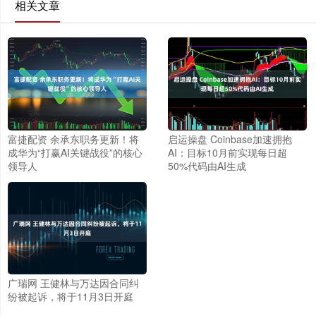
相关文章
富捷配资 余承东职务更新！将
启运操盘 Coinbase加速拥抱
成华为“打赢AI关键战役”的核心
AI：目标10月前实现每日超
领导人
50%代码由AI生成
广瑞网 王健林与万达因合同纠
纷被起诉，将于11月3日开庭