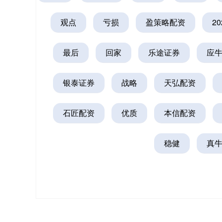
观点
亏损
盈策略配资
2
最后
回家
乐途证券
应
银泰证券
战略
天弘配资
石匠配资
优质
本信配资
稳健
真