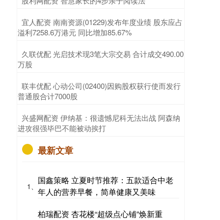
​股利网配资 智慧家长的4步亲子阅读法
​宜人配资 南南资源(01229)发布年度业绩 股东应占
溢利7258.6万港元 同比增加85.67%
​久联优配 光启技术现3笔大宗交易 合计成交490.00
万股
​联丰优配 心动公司(02400)因购股权获行使而发行
普通股合计7000股
​兴盛网配资 伊纳基：很遗憾尼科无法出战 阿森纳
进攻很强毕巴不能被动挨打
最新文章
国鑫策略 立夏时节推荐：五款适合中老
1、
年人的营养早餐，简单健康又美味
柏瑞配资 杏花楼“超级点心铺”焕新重