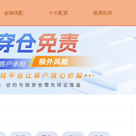
金御优配
十大配资
股票杠杆