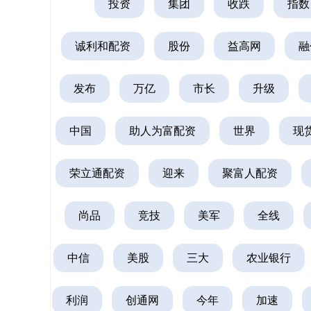
投资
集团
收跌
指数
诚利和配资
股份
益高网
融
发布
万亿
市长
升级
中国
助人为富配资
世界
现
荣立通配资
迎来
聚富人配资
尚品
竞技
美军
全线
中信
美股
三大
农业银行
利润
创通网
今年
加速