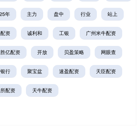
025年
主力
盘中
行业
站上
牛配资
诚利和
工银
广州米牛配资
胜亿配资
开放
贝盈策略
网眼查
银行
聚宝盆
速盈配资
天臣配资
牛所配资
天牛配资