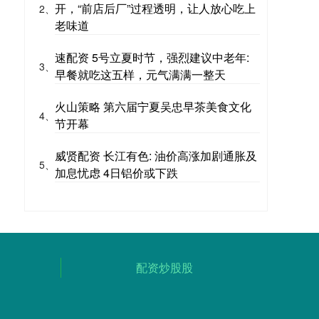
开，“前店后厂”过程透明，让人放心吃上
2、
老味道
速配资 5号立夏时节，强烈建议中老年:
3、
早餐就吃这五样，元气满满一整天
火山策略 第六届宁夏吴忠早茶美食文化
4、
节开幕
威贤配资 长江有色: 油价高涨加剧通胀及
5、
加息忧虑 4日铝价或下跌
配资炒股股