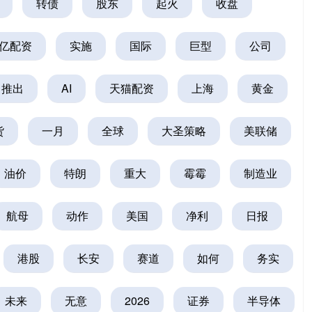
转债
股东
起火
收盘
亿配资
实施
国际
巨型
公司
推出
AI
天猫配资
上海
黄金
货
一月
全球
大圣策略
美联储
油价
特朗
重大
霉霉
制造业
航母
动作
美国
净利
日报
港股
长安
赛道
如何
务实
未来
无意
2026
证券
半导体