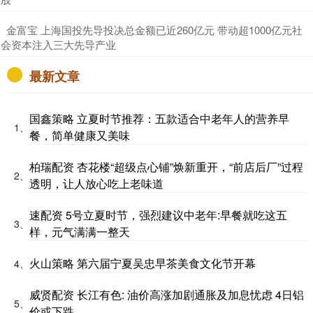
​金富宝 上海国投先导投决总金额已近260亿元 带动超1000亿元社
会资本注入三大先导产业
最新文章
国鑫策略 立夏时节推荐：五款适合中老年人的营养早
1、
餐，简单健康又美味
柏瑞配资 杏花楼“超级点心铺”焕新重开，“前店后厂”过程
2、
透明，让人放心吃上老味道
速配资 5号立夏时节，强烈建议中老年:早餐就吃这五
3、
样，元气满满一整天
火山策略 第六届宁夏吴忠早茶美食文化节开幕
4、
威贤配资 长江有色: 油价高涨加剧通胀及加息忧虑 4日铝
5、
价或下跌