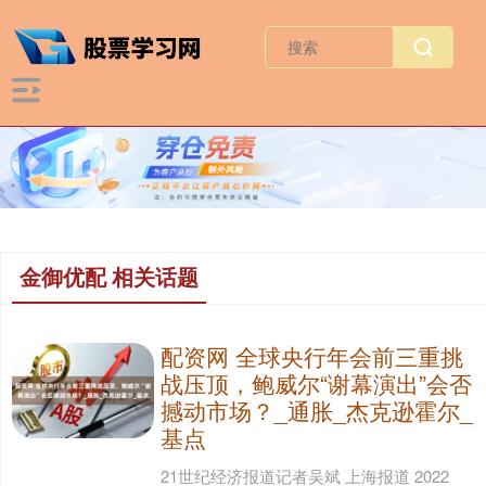
金御优配 相关话题
配资网 全球央行年会前三重挑
战压顶，鲍威尔“谢幕演出”会否
撼动市场？_通胀_杰克逊霍尔_
基点
21世纪经济报道记者吴斌 上海报道 2022