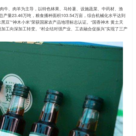
肉牛、肉羊为主导，以特色林果、马铃薯、设施蔬菜、中药材、渔
产量23.46万吨，粮食播种面积103.54万亩，综合机械化水平达到
木黑豆”“神木小米”荣获国家农产品地理标志认证。“国香神木 黄土天
级加工向深加工转变。“村企结对强产业、工农融合促振兴”实现了三产