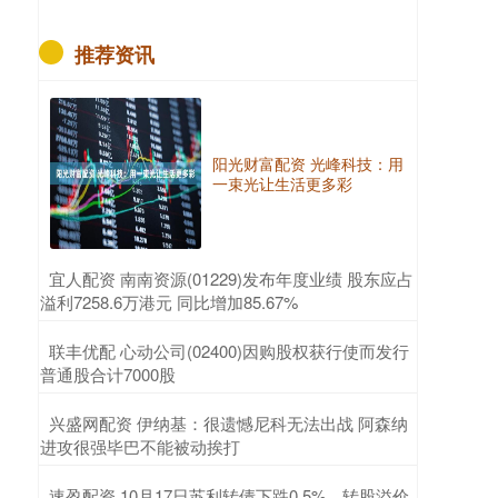
推荐资讯
阳光财富配资 光峰科技：用
一束光让生活更多彩
​宜人配资 南南资源(01229)发布年度业绩 股东应占
溢利7258.6万港元 同比增加85.67%
​联丰优配 心动公司(02400)因购股权获行使而发行
普通股合计7000股
​兴盛网配资 伊纳基：很遗憾尼科无法出战 阿森纳
进攻很强毕巴不能被动挨打
​速盈配资 10月17日苏利转债下跌0.5%，转股溢价