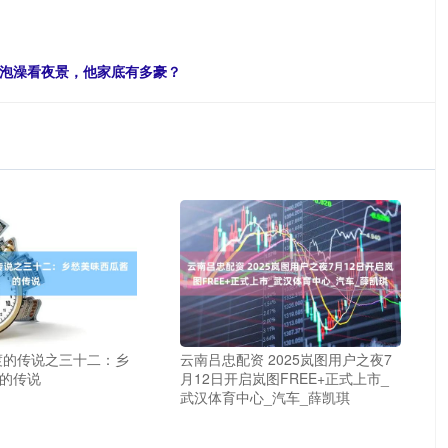
缸泡澡看夜景，他家底有多豪？
渡的传说之三十二：乡
云南吕忠配资 2025岚图用户之夜7
的传说
月12日开启岚图FREE+正式上市_
武汉体育中心_汽车_薛凯琪