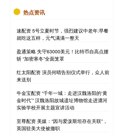
热点资讯
速配资 5号立夏时节，强烈建议中老年:早餐
就吃这五样，元气满满一整天
盈通策略 失守63000美元！比特币自高点腰
斩 “加密寒冬”全面笼罩
红太阳配资 演员何晴告别仪式举行，众人前
来送别
牛金宝配资 “千年一城：走进汉魏洛阳的‘黄
金时代’” 汉魏洛阳故城遗址博物馆走进瀍河
实验学校开展主题宣讲活动
至尊配资 美媒：“因与爱泼斯坦存在关联”，
英国驻美大使被撤职