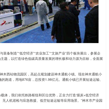
装备制造”“低空经济”“农业加工”“文旅产业”四个板块展出，参展企
市”为主题，以打造绿色低碳高质量发展的增长极和动力源为目标，全面展
神木西站物流园区，高起点规划建设神木通航小镇。现在神木通航小
施的跑道，用地876亩，总投资1.98亿元。通航小镇已开展短途运输、
心载体，我们依托铁路枢纽和区位优势，正全力打造‘煤炭+低空经济
流、无人机巡检与应急救援、低空短途运输等应用场景。”神木市产业园