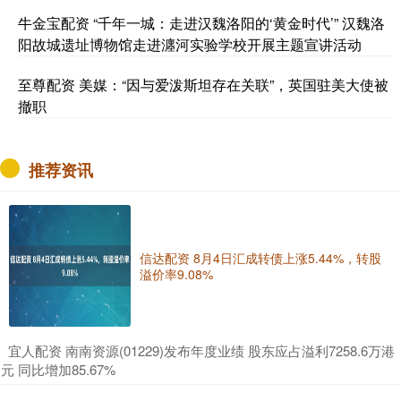
牛金宝配资 “千年一城：走进汉魏洛阳的‘黄金时代’” 汉魏洛
阳故城遗址博物馆走进瀍河实验学校开展主题宣讲活动
至尊配资 美媒：“因与爱泼斯坦存在关联”，英国驻美大使被
撤职
推荐资讯
信达配资 8月4日汇成转债上涨5.44%，转股
溢价率9.08%
​宜人配资 南南资源(01229)发布年度业绩 股东应占溢利7258.6万港
元 同比增加85.67%