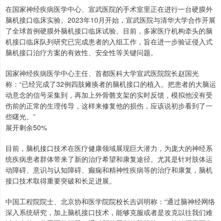
在国家神经疾病医学中心、宣武医院的手术室里正在进行一台硬膜外
脑机接口临床实验。2023年10月开始，宣武医院与清华大学合作开展
了全球首例硬膜外脑机接口临床试验。目前，多家医疗机构牵头的脑
机接口临床队列研究已完成患者的入组工作，旨在进一步验证侵入式
脑机接口治疗方案的有效性、安全性等关键问题。
国家神经疾病医学中心主任、首都医科大学宣武医院院长赵国光
称：“已经完成了32例四肢瘫痪者的脑机接口的植入。把患者的大脑运
动意念的信号采集到，再加上外骨骼支架的实时反馈，模拟他没有受
伤前的正常的生理传导，这样来修复他的损伤，应该说初步看到了一
些曙光。”
展开剩余50%
目前，脑机接口技术在医疗健康领域展现巨大潜力，为庞大的神经系
统疾病患者群体带来了新的治疗希望和康复途径。尤其是针对肢体运
动障碍、意识与认知障碍、癫痫和精神性疾病等的治疗和康复，脑机
接口技术取得重要突破和长足进展。
中国工程院院士、北京协和医学院院校长吉训明称：“通过脑神经网络
深入系统研究，加上脑机接口技术，能够克服或者是攻克以往我们难