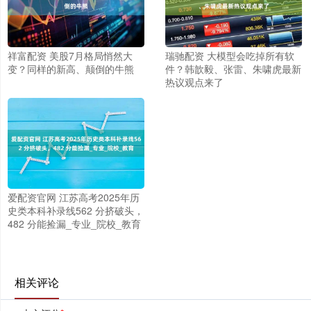
祥富配资 美股7月格局悄然大
瑞驰配资 大模型会吃掉所有软
变？同样的新高、颠倒的牛熊
件？韩歆毅、张雷、朱啸虎最新
热议观点来了
爱配资官网 江苏高考2025年历
史类本科补录线562 分挤破头，
482 分能捡漏_专业_院校_教育
相关评论