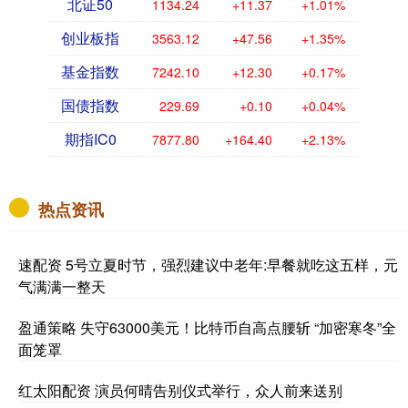
北证50
1134.24
+11.37
+1.01%
创业板指
3563.12
+47.56
+1.35%
基金指数
7242.10
+12.30
+0.17%
国债指数
229.69
+0.10
+0.04%
期指IC0
7877.80
+164.40
+2.13%
热点资讯
速配资 5号立夏时节，强烈建议中老年:早餐就吃这五样，元
气满满一整天
盈通策略 失守63000美元！比特币自高点腰斩 “加密寒冬”全
面笼罩
红太阳配资 演员何晴告别仪式举行，众人前来送别