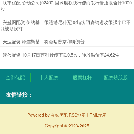
​联丰优配 心动公司(02400)因购股权获行使而发行普通股合计7000
股
​兴盛网配资 伊纳基：很遗憾尼科无法出战 阿森纳进攻很强毕巴不
能被动挨打
​天涯配资 泽连斯基：将会晤普京和特朗普
​速盈配资 10月17日苏利转债下跌0.5%，转股溢价率24.62%
金御优配
十大配资
股票杠杆
配资炒股股
友情链接：
Powered by
金御优配
RSS地图
HTML地图
Copyright
© 2023-2025