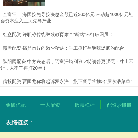
​金富宝 上海国投先导投决总金额已近260亿元 带动超1000亿元社
会资本注入三大先导产业
​红盘配资 评职称传统继续教育难？“新式”来打破困局！
​惠泽配资 福鼎肉片的嫩滑秘诀：手工捶打与酸辣汤底的配合
​弘阳网配资 中方表态后，阿富汗塔利班比特朗普更强硬：寸土不
让，大不了再打20年！
​信投配资 贾国龙称将起诉罗永浩，旗下餐厅将推出“罗永浩菜单”
金御优配
十大配资
股票杠杆
配资炒股股
友情链接：