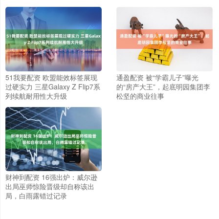
51我要配资 欧盟能效标签展现
通盈配资 被“学霸儿子”曝光
过硬实力 三星Galaxy Z Flip7系
的“房产大王”，起底明园集团李
列续航耐用性大升级
松坚的商业往事
财神到配资 16强出炉：威尔逊
出局巫师惊险晋级却自称该出
局，白雨露错过记录