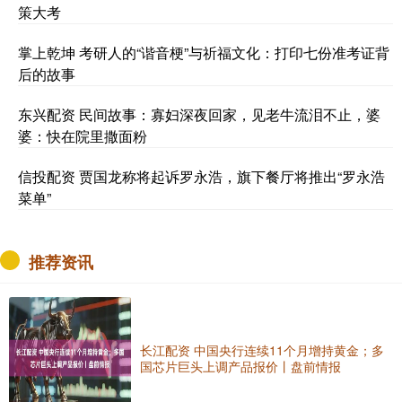
策大考
掌上乾坤 考研人的“谐音梗”与祈福文化：打印七份准考证背
后的故事
东兴配资 民间故事：寡妇深夜回家，见老牛流泪不止，婆
婆：快在院里撒面粉
信投配资 贾国龙称将起诉罗永浩，旗下餐厅将推出“罗永浩
菜单”
推荐资讯
长江配资 中国央行连续11个月增持黄金；多
国芯片巨头上调产品报价丨盘前情报